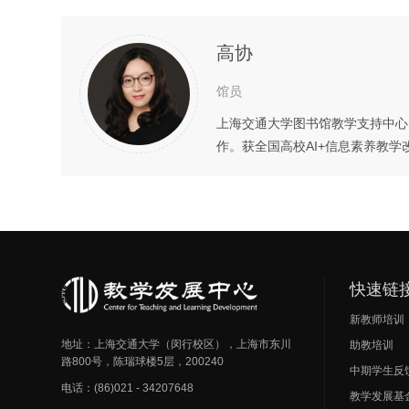
高协
馆员
上海交通大学图书馆教学支持中心
作。获全国高校AI+信息素养教
快速链
新教师培训
地址：上海交通大学（闵行校区），上海市东川
助教培训
路800号，陈瑞球楼5层，200240
中期学生反
电话：(86)021 - 34207648
教学发展基