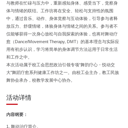
与教师在忙碌与压力中，重新感知身体、感受当下，觉察身
体与情绪的联结。工作坊将在安全、轻松与支持性的氛围
中，通过音乐、动作、身体觉察与互动体验，引导参与者释
放压力、舒缓情绪，体验身体与情绪之间的关系。参与者不
仅能够获得一次身心放松与自我探索的体验，也将对舞动疗
愈（Dance/Movement Therapy, DMT）的基本理念与实际应
用有初步认识，学习将简单的身体调节方法运用于日常生活
和工作之中。
本次活动属于校工会思想政治引领专项“舞韵疗心・悦动交
大”舞蹈疗愈系列健康工作坊之一。由校工会主办，教工民族
舞协会承办，校教学发展中心协办。
活动详情
内容纲要：
1. 舞动治疗简介。