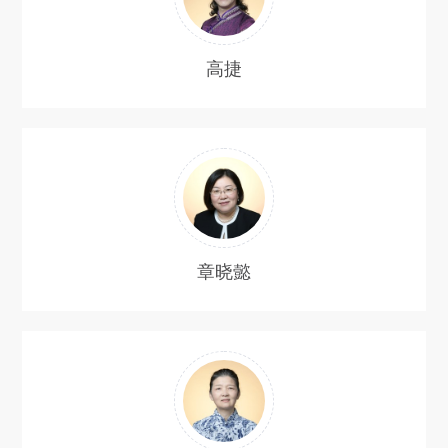
高捷
章晓懿