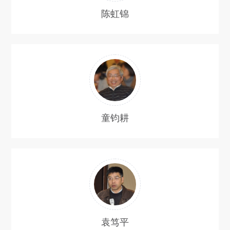
陈虹锦
童钧耕
袁笃平