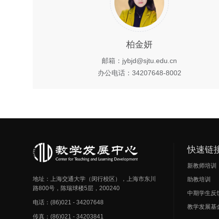
柏金妍
邮箱：jybjd@sjtu.edu.cn
办公电话：34207648-8002
快速链
新教师培训
地址：上海交通大学（闵行校区），上海市东川
助教培训
路800号，陈瑞球楼5层，200240
中期学生反
电话：(86)021 - 34207648
教学发展基
传真：(86)021 - 34203841