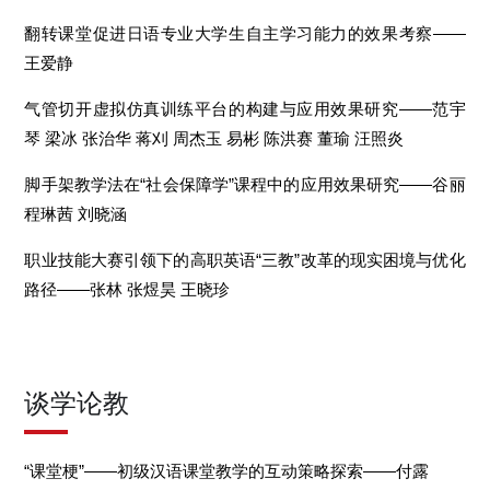
翻转课堂促进日语专业大学生自主学习能力的效果考察——
王爱静
气管切开虚拟仿真训练平台的构建与应用效果研究——范宇
琴 梁冰 张治华 蒋刈 周杰玉 易彬 陈洪赛 董瑜 汪照炎
脚手架教学法在“社会保障学”课程中的应用效果研究——谷丽
程琳茜 刘晓涵
职业技能大赛引领下的高职英语“三教”改革的现实困境与优化
路径——张林 张煜昊 王晓珍
谈学论教
“课堂梗”——初级汉语课堂教学的互动策略探索——付露