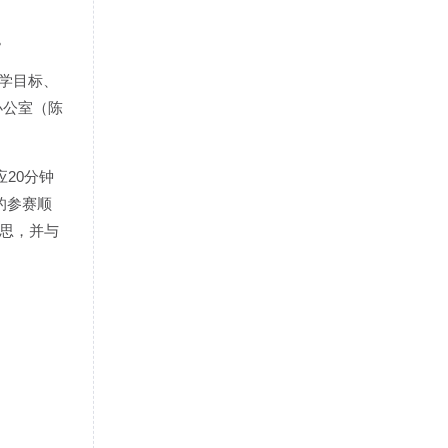
。
学目标、
办公室（陈
20分钟
的参赛顺
反思，并与