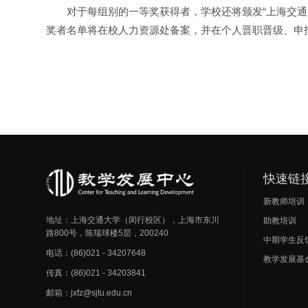
对于每组别的一等奖获得者，学校还将颁发“上海交
奖者名单将在校人力资源处备案，并在个人晋职晋级、申
快速链
新教师培训
地址：上海交通大学（闵行校区），上海市东川
助教培训
路800号，陈瑞球楼5层，200240
中期学生反
电话：(86)021 - 34207648
教学发展基
传真：(86)021 - 34203841
邮箱：jxfz@sjtu.edu.cn