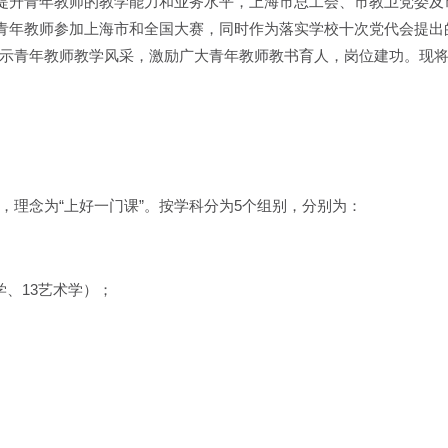
提升青年教师的教学能力和业务水平，上海市总工会、市教卫党委及
青年教师参加上海市和全国大赛，同时作为落实学校十次党代会提出
展示青年教师教学风采，激励广大青年教师教书育人，岗位建功。现
”，理念为“上好一门课”。按学科分为5个组别，分别为：
学、13艺术学）；