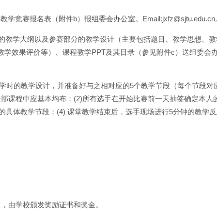
赛报名表（附件b）报组委会办公室。Email:jxfz@sjtu.edu.cn
程的教学大纲以及参赛部分的教学设计（主要包括题目、教学思想、教
学效果评价等）、课程教学PPT及其目录（参见附件c）送组委会
。
个学时的教学设计，并准备好与之相对应的5个教学节段（每个节段对应
部课程中应基本均布；(2)所有选手在开始比赛前一天抽签确定本人
的具体教学节段；(4) 课堂教学结束后，选手现场进行5分钟的教学
。
名，由学校颁发奖励证书和奖金。