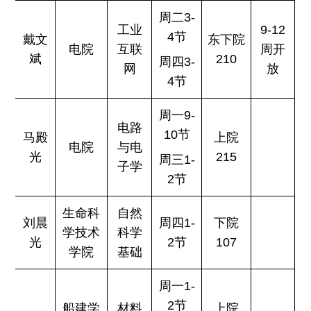
周二3-
工业
9-12
4节
戴文
东下院
电院
互联
周开
斌
210
周四3-
网
放
4节
周一9-
电路
10节
马殿
上院
电院
与电
光
215
周三1-
子学
2节
生命科
自然
刘晨
周四1-
下院
学技术
科学
光
2节
107
学院
基础
周一1-
2节
船建学
材料
上院