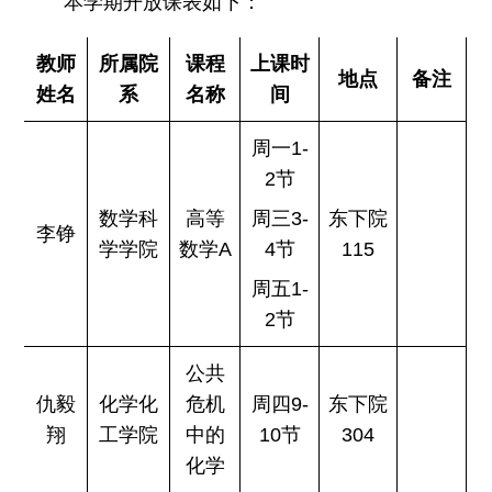
本学期开放课表如下：
教师
所属院
课程
上课时
地点
备注
姓名
系
名称
间
周一1-
2节
数学科
高等
周三3-
东下院
李铮
学学院
数学A
4节
115
周五1-
2节
公共
仇毅
化学化
危机
周四9-
东下院
翔
工学院
中的
10节
304
化学