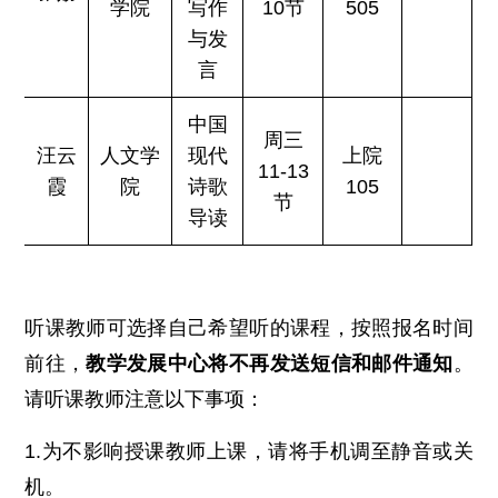
学院
写作
10节
505
与发
言
中国
周三
汪云
人文学
现代
上院
11-13
霞
院
诗歌
105
节
导读
听课教师可选择自己希望听的课程，按照报名时间
前往，
教学发展中心将不再发送短信和邮件通知
。
请听课教师注意以下事项：
1.为不影响授课教师上课，请将手机调至静音或关
机。