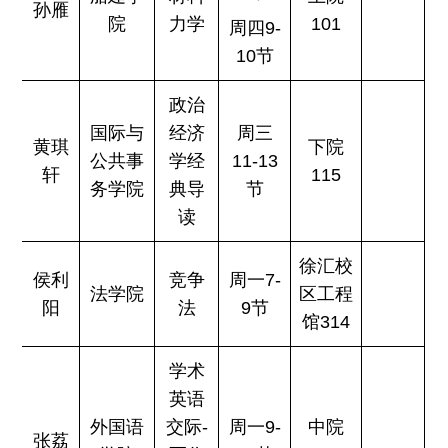
孙雁
院
力学
101
周四9-
10节
政治
国际与
经济
周三
黄琪
下院
公共事
学经
11-13
轩
115
务学院
典导
节
读
徐汇校
侯利
竞争
周一7-
法学院
区工程
阳
法
9节
馆314
学术
英语
外国语
交际-
周一9-
中院
张荔