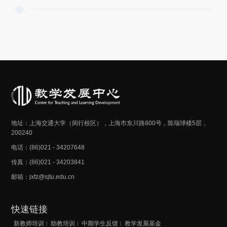
容重点，结合专业特点进行课程思政教学体系的科学设计，
并在教学过程中实施和检验效果。专项的实施目标在于提升
教师课程思政建设的意识和能力，建设一批高质量的课程思
政示范课程。
地址：上海交通大学（闵行校区），上海市东川路800号，陈瑞球楼5层，
200240
电话：(86)021 - 34207648
传真：(86)021 - 34203841
邮箱：jxfz@sjtu.edu.cn
快速链接
新教师培训
助教培训
中期学生反馈
教学发展基金