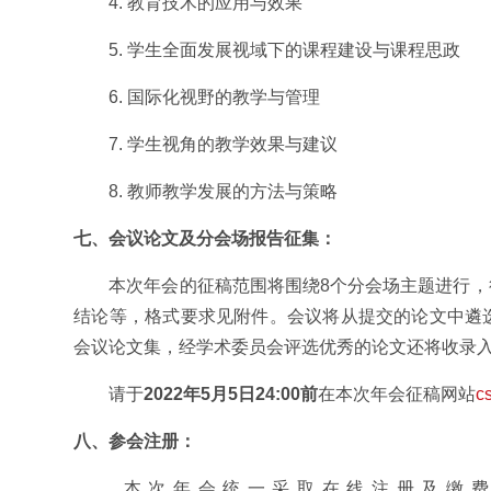
4. 教育技术的应用与效果
5. 学生全面发展视域下的课程建设与课程思政
6. 国际化视野的教学与管理
7. 学生视角的教学效果与建议
8. 教师教学发展的方法与策略
七、
会议论文及分会场报告征集
：
本次年会的征稿范围将围绕8个分会场主题进行，征
结论等，格式要求见附件。会议将从提交的论文中遴
会议论文集，经学术委员会评选优秀的论文还将收录
请于
2022
年
5
月
5
日
24:00
前
在本次年会征稿网站
cs
八、
参会注册：
本次年会统一采取在线注册及缴费