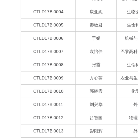
CTLD17B 0004
康亚妮
生物
CTLD17B 0005
秦敏君
生命
CTLD17B 0006
于娟
机械与
CTLD17B 0007
袁怡佳
巴黎高科
CTLD17B 0008
张霞
生命
CTLD17B 0009
方心葵
农业与生
CTLD17B 0010
郭晓霞
化
CTLD17B 0011
刘兴华
外
CTLD17B 0012
吕智国
物理
CTLD17B 0013
彭阳辉
外