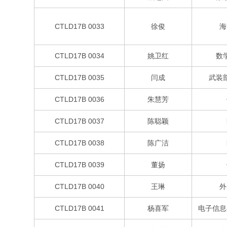
CTLD17B 0033
徐俊
海
CTLD17B 0034
姚卫红
数
CTLD17B 0035
闫成
武装
CTLD17B 0036
朱慧芳
CTLD17B 0037
陈聪颖
CTLD17B 0038
陈广洁
CTLD17B 0039
董扬
CTLD17B 0040
王琳
外
CTLD17B 0041
杨喜军
电子信息