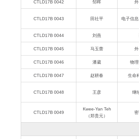
CTLD17B 0042
邹晖
外
CTLD17B 0043
田社平
电子信息
CTLD17B 0044
刘燕
CTLD17B 0045
马玉蕾
外
CTLD17B 0046
潘葳
物理
CTLD17B 0047
赵耕春
生命
CTLD17B 0048
王彦
继
Kwee-Yan Teh
CTLD17B 0049
密
（郑贵元）