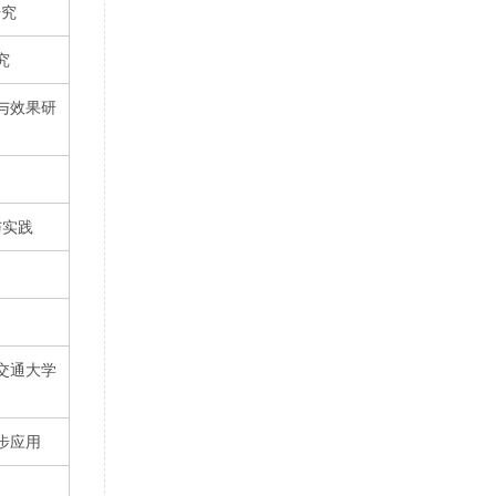
研究
究
与效果研
与实践
交通大学
步应用