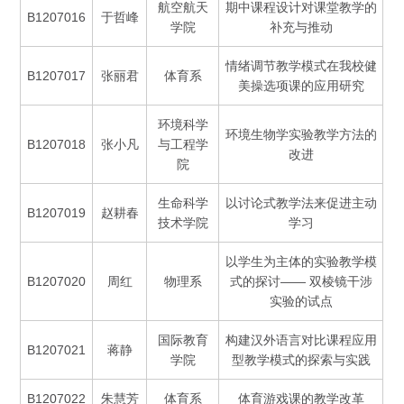
航空航天
期中课程设计对课堂教学的
B1207016
于哲峰
学院
补充与推动
情绪调节教学模式在我校健
B1207017
张丽君
体育系
美操选项课的应用研究
环境科学
环境生物学实验教学方法的
B1207018
张小凡
与工程学
改进
院
生命科学
以讨论式教学法来促进主动
B1207019
赵耕春
技术学院
学习
以学生为主体的实验教学模
B1207020
周红
物理系
式的探讨—— 双棱镜干涉
实验的试点
国际教育
构建汉外语言对比课程应用
B1207021
蒋静
学院
型教学模式的探索与实践
B1207022
朱慧芳
体育系
体育游戏课的教学改革