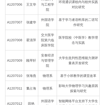
环境通识课校内与校外实践
A1207006
王文华
与工程学
对比研究
院
外国语学
基于学习者语料库的二语写
A1207007
张建华
院
作研究
交大医学
医学院校《中医学》教学理
A1207008
霍清萍
院第六临
念与实践
床医学院
安泰经济
大学生批判性思维能力测评
A1207009
顾琴轩
与管理学
量表开发研究
院
A1207010
张海燕
物理系
基于小班教学的课堂改革
影响大学物理学习兴趣原因
A1207011
董占海
物理系
探索与研究
外国语学
智能网络平台支持下大学生
A1207012
田艳