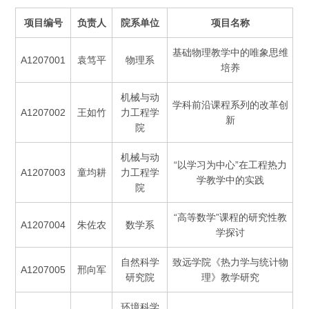
项目编号
负责人
院系单位
项目名称
基础物理教学中的唯象思维
A1207001
袁笃平
物理系
培养
机械与动
学科前沿课程系列的改革创
A1207002
王如竹
力工程学
新
院
机械与动
“以学习为中心”在工程热力
A1207003
童均耕
力工程学
学教学中的实践
院
“高等数学”课程的研究性教
A1207004
朱佐农
数学系
学探讨
自然科学
致远学院《热力学与统计物
A1207005
邢向军
研究院
理》教学研究
环境科学