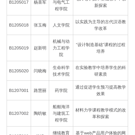
B1205017
杨喜军
与电气工
新探索
程学院
以实践为主导的古代汉语教
B1205018
张玉梅
人文学院
学改革
机械与动
“设计制造基础”课程的过程
B1205019
赵新明
力工程学
培养
院
生命科学
在实验教学中培养学生的科
B1205020
闫晓梅
技术学院
研素质
通过促进学生预习提高教学
B1207001
路慧丽
药学院
效果
船舶海洋
材料力学课程教学模式的改
B1207002
陶昉敏
与建筑工
革和探索
程学院
继续教育
基于web产品用户体验的网